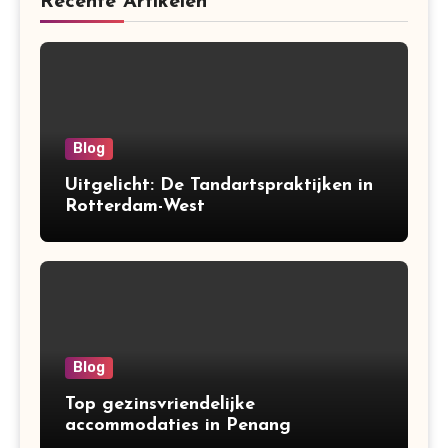
Recente Artikelen
Blog
Uitgelicht: De Tandartspraktijken in
Rotterdam-West
Blog
Top gezinsvriendelijke
accommodaties in Penang