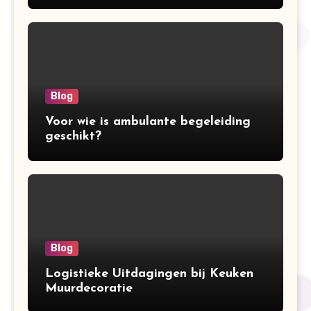
Blog
Voor wie is ambulante begeleiding
geschikt?
Blog
Logistieke Uitdagingen bij Keuken
Muurdecoratie