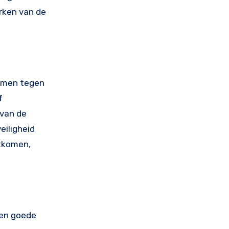
erken van de
ermen tegen
f
 van de
eiligheid
htkomen,
Een goede