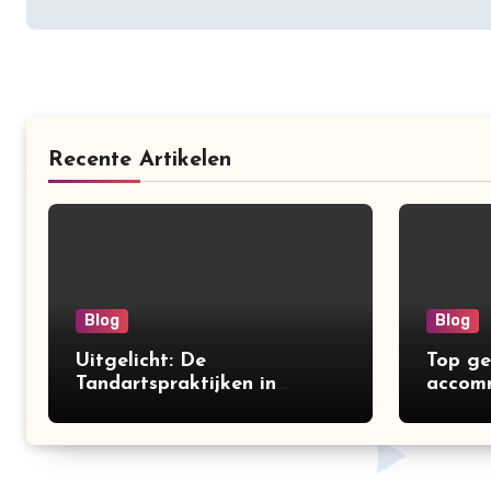
Recente Artikelen
Blog
Blog
Uitgelicht: De
Top ge
Tandartspraktijken in
accomm
Rotterdam-West