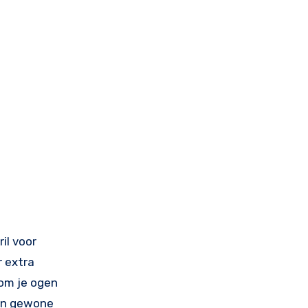
r extra
 om je ogen
en gewone