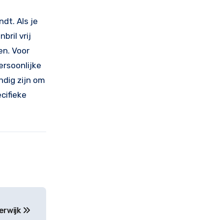
dt. Als je
ril vrij
en. Voor
ersoonlijke
ndig zijn om
cifieke
erwijk