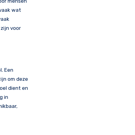
 voor mensen
 vaak wat
vaak
zijn voor
l. Een
ijn om deze
oel dient en
g in
ikbaar,