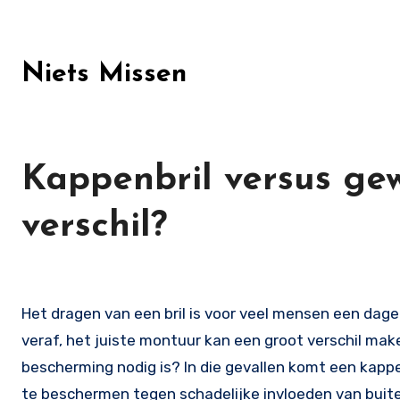
Skip
to
content
Niets Missen
Kappenbril versus gew
verschil?
Het dragen van een bril is voor veel mensen een dagelijkse noodzaak. Of je nu een leesbril nodig hebt of een bril voor
veraf, het juiste montuur kan een groot verschil ma
bescherming nodig is? In die gevallen komt een kappe
te beschermen tegen schadelijke invloeden van buite