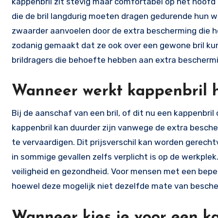
kappenbril zit stevig maar comfortabel op het hoofd e
die de bril langdurig moeten dragen gedurende hun w
zwaarder aanvoelen door de extra bescherming die het
zodanig gemaakt dat ze ook over een gewone bril kun
brildragers die behoefte hebben aan extra bescherm
Wanneer werkt kappenbril h
Bij de aanschaf van een bril, of dit nu een kappenbril
kappenbril kan duurder zijn vanwege de extra besch
te vervaardigen. Dit prijsverschil kan worden gerecht
in sommige gevallen zelfs verplicht is op de werkplek.
veiligheid en gezondheid. Voor mensen met een beper
hoewel deze mogelijk niet dezelfde mate van besche
Wanneer kies je voor een k