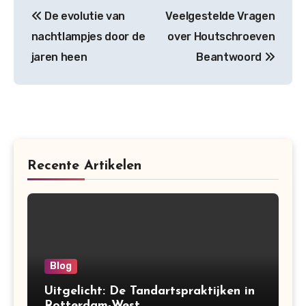
Post
De evolutie van
Veelgestelde Vragen
navigation
nachtlampjes door de
over Houtschroeven
jaren heen
Beantwoord
Recente Artikelen
Blog
Uitgelicht: De Tandartspraktijken in
Rotterdam-West