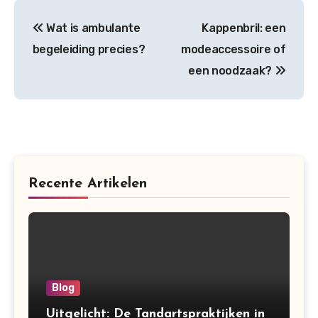
Post
Wat is ambulante
Kappenbril: een
navigation
begeleiding precies?
modeaccessoire of
een noodzaak?
Recente Artikelen
Blog
Uitgelicht: De Tandartspraktijken in